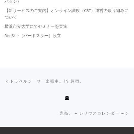
バッジ）
【新サービスのご案内】オンライン試験（CBT）運営の取り組みに
ついて
横浜市立大学にてセミナーを実施
BirdStar（バードスター）設立
投稿ナビゲーション
前の投稿
トラベルシーサー出張中。IN 原宿。
投稿リストに戻る
次
完売。 – シリウスカレンダー –