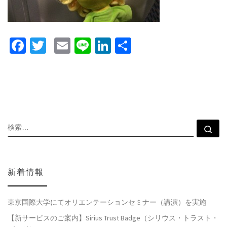
Fa
T
E
Li
Li
共
ce
wi
m
n
n
有
b
tt
ai
e
ke
o
er
l
dI
o
n
k
検索
検
新着情報
東京国際大学にてオリエンテーションセミナー（講演）を実施
【新サービスのご案内】Sirius Trust Badge（シリウス・トラスト・